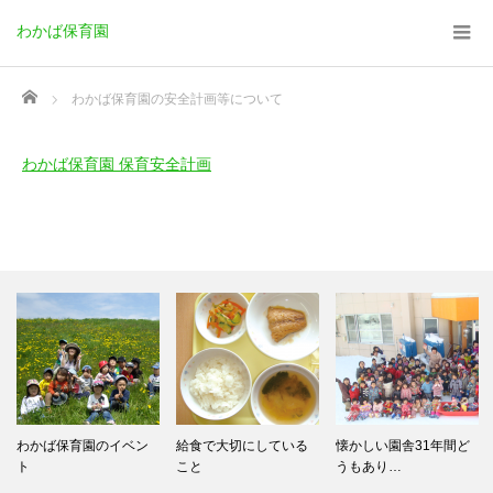
わかば保育園
Home
わかば保育園の安全計画等について
わかば保育園 保育安全計画
わかば保育園のイベン
給食で大切にしている
懐かしい園舎31年間ど
ト
こと
うもあり…