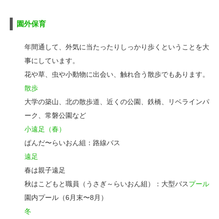
園外保育
年間通して、外気に当たったりしっかり歩くということを大
事にしています。
花や草、虫や小動物に出会い、触れ合う散歩でもあります。
散歩
大学の築山、北の散歩道、近くの公園、鉄橋、リベラインパ
ーク、常磐公園など
小遠足（春）
ぱんだ〜らいおん組：路線バス
遠足
春は親子遠足
秋はこどもと職員（うさぎ～らいおん組）：大型バス
プール
園内プール（6月末〜8月）
冬