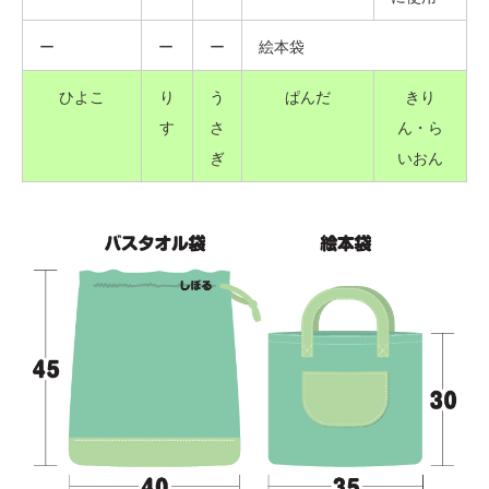
ー
ー
ー
絵本袋
ひよこ
り
う
ぱんだ
きり
す
さ
ん・ら
ぎ
いおん