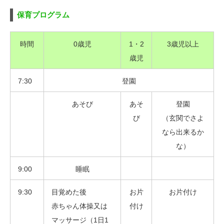
保育プログラム
時間
0歳児
1・2
3歳児以上
歳児
7:30
登園
あそび
あそ
登園
び
（玄関でさよ
なら出来るか
な）
9:00
睡眠
9:30
目覚めた後
お片
お片付け
赤ちゃん体操又は
付け
マッサージ（1日1