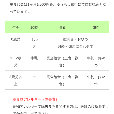
主食代金は1ヶ月1,500円を、ゆうちょ銀行にて自動払込とな
っています。
年令
10時
昼食
3時
0歳児
ミル
離乳食・おやつ
ク
月齢・発達に合わせて
1・2歳
牛乳
完全給食（主食・副
牛乳・おや
児
食）
つ
3歳児以
ー
完全給食（主食・副
牛乳・おや
上
食）
つ
※食物アレルギー（除去食）
食物アレルギーで除去食を希望する方は、医師の診断を受け
てから申し出て下さい。