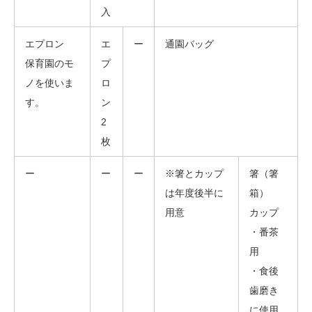
入
エプロン
エ
ー
通園バッグ
保育園のモ
プ
ノを使いま
ロ
す。
ン
2
枚
ー
ー
ー
※箸とカップ
箸（箸
は年度後半に
箱）
用意
カップ
・番茶
用
・食後
歯磨き
に使用