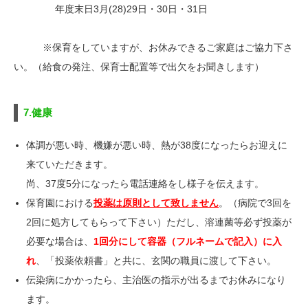
年度末日3月(28)29日・30日・31日
※保育をしていますが、お休みできるご家庭はご協力下さ
い。（給食の発注、保育士配置等で出欠をお聞きします）
7.健康
体調が悪い時、機嫌が悪い時、熱が38度になったらお迎えに
来ていただきます。
尚、37度5分になったら電話連絡をし様子を伝えます。
保育園における
投薬は原則として致しません
。（病院で3回を
2回に処方してもらって下さい）ただし、溶連菌等必ず投薬が
必要な場合は、
1回分にして容器（フルネームで記入）に入
れ
、「投薬依頼書」と共に、玄関の職員に渡して下さい。
伝染病にかかったら、主治医の指示が出るまでお休みになり
ます。