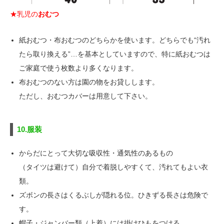
★乳児の
おむつ
紙おむつ・布おむつのどちらかを使います。どちらでも“汚れ
たら取り換える”…を基本としていますので、特に紙おむつは
ご家庭で使う枚数より多くなります。
布おむつのない方は園の物をお貸しします。
ただし、おむつカバーは用意して下さい。
10.服装
からだにとって大切な吸収性・通気性のあるもの
（タイツは避けて）自分で着脱しやすくて、汚れてもよい衣
類。
ズボンの長さはくるぶしが隠れる位。ひきずる長さは危険で
す。
帽子・ジャンバー類（上着）には掛けひもをつける。