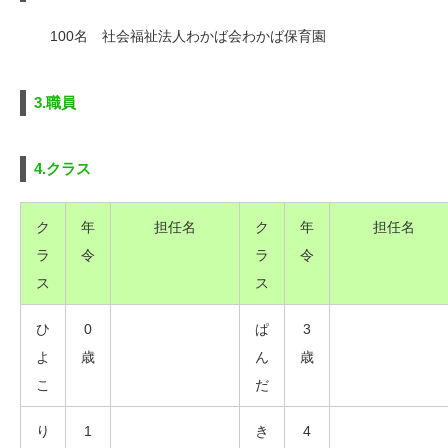
100名 社会福祉法人わかば会わかば保育園
3.職員
4.クラス
ク
年
担任名
ク
年
担任名
ラ
令
ラ
令
ス
ス
ひ
0
ぱ
3
よ
歳
ん
歳
こ
だ
り
1
き
4