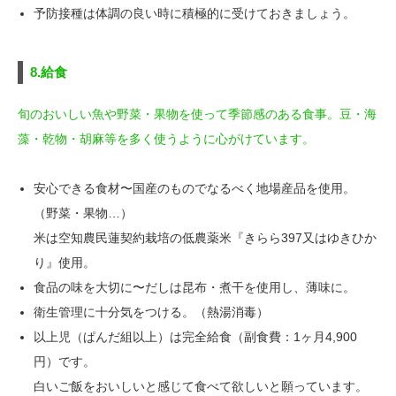
予防接種は体調の良い時に積極的に受けておきましょう。
8.給食
旬のおいしい魚や野菜・果物を使って季節感のある食事。豆・海
藻・乾物・胡麻等を多く使うように心がけています。
安心できる食材〜国産のものでなるべく地場産品を使用。
（野菜・果物…）
米は空知農民蓮契約栽培の低農薬米『きらら397又はゆきひか
り』使用。
食品の味を大切に〜だしは昆布・煮干を使用し、薄味に。
衛生管理に十分気をつける。（熱湯消毒）
以上児（ぱんだ組以上）は完全給食（副食費：1ヶ月4,900
円）です。
白いご飯をおいしいと感じて食べて欲しいと願っています。