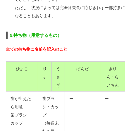
ただし、状況によっては完全除去食に応じきれず一部持参に
なることもあります。
9.持ち物（用意するもの）
全ての持ち物に名前を記入のこと
ひよこ
り
う
ぱんだ
きり
す
さ
ん・ら
ぎ
いおん
歯が生えた
歯ブラ
ー
ー
ら用意
シ・カッ
歯ブラシ・
プ
カップ
（毎週末