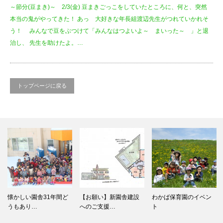
～節分(豆まき)～ 2/3(金) 豆まきごっこをしていたところに、何と、突然
本当の鬼がやってきた！ あっ 大好きな年長組渡辺先生がつれていかれそ
う！ みんなで豆をぶつけて「みんなはつよいよ～ まいった～ 」と退
治し、 先生を助けたよ。…
トップページに戻る
懐かしい園舎31年間ど
【お願い】新園舎建設
わかば保育園のイベン
うもあり…
へのご支援…
ト