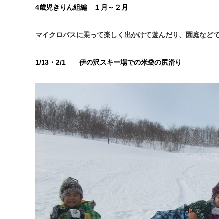
4
歳児きりん組編 １月～２月
マイクロバスに乗って楽しく出かけて遊んだり、園庭など
1/13
・
2/1
伊の沢スキー場での米袋の尻滑り