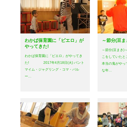
わかば保育園に「ピエロ」が
～節分(豆まき
やってきた!
～節分(豆まき)～
わかば保育園に「ピエロ」がやってき
こをしていた
た! 2017年4月18日(火) パント
本当の鬼がやっ
マイム・ジャグリング・コマ・バル
な年…
ー…