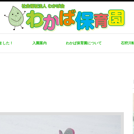
ました！
入園案内
わかば保育園について
石狩川
。