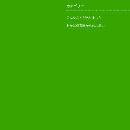
【お願い】新園舎建設へのご支
カテゴリー
わかば保育園のイベント
援・ご協力
こんなことがありました
わかば保育園からのお願い