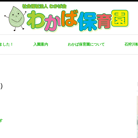
ました！
入園案内
わかば保育園について
石狩川
日）
す