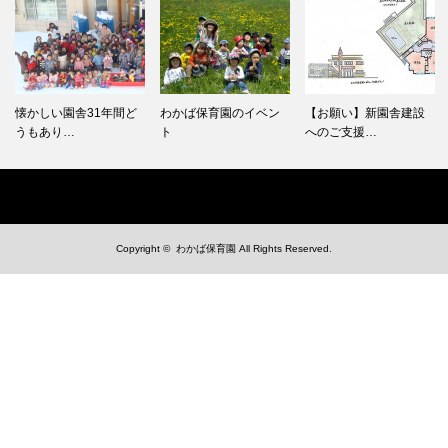
懐かしい園舎31年間ど
わかば保育園のイベン
【お願い】新園舎建設
うもあり…
ト
へのご支援…
Copyright ©
わかば保育園
All Rights Reserved.