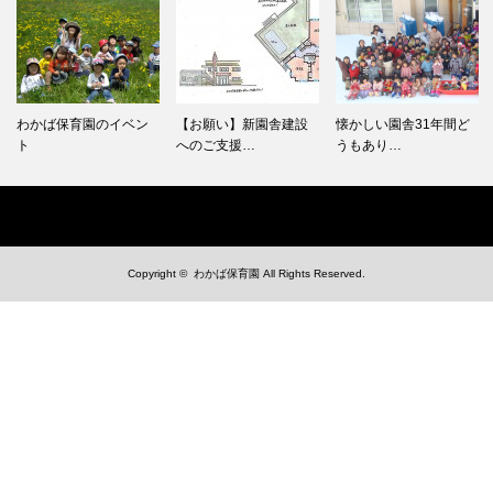
わかば保育園のイベン
【お願い】新園舎建設
懐かしい園舎31年間ど
ト
へのご支援…
うもあり…
Copyright ©
わかば保育園
All Rights Reserved.