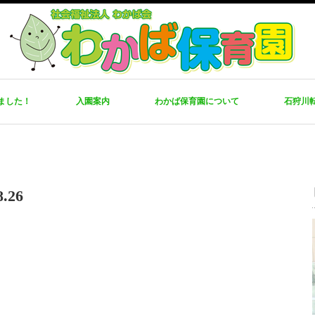
ました！
入園案内
わかば保育園について
石狩川
26