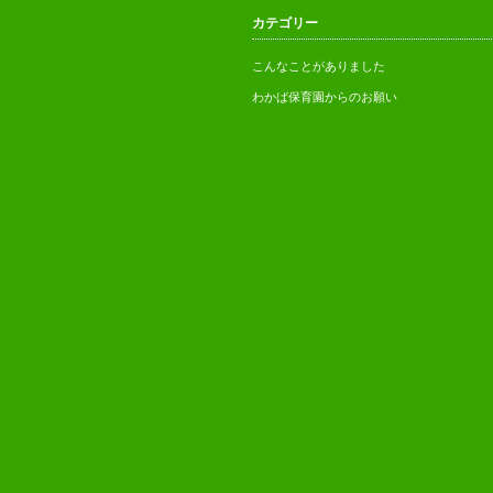
【お願い】新園舎建設へのご支
カテゴリー
援・ご協力
給食で大切にしていること
こんなことがありました
わかば保育園からのお願い