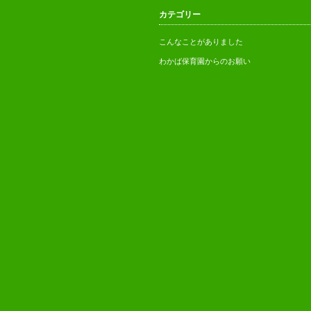
【お願い】新園舎建設へのご支
懐かしい園舎31年間どうもあり
カテゴリー
援・ご協力
がとう！
こんなことがありました
わかば保育園からのお願い