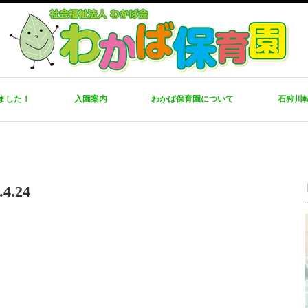
ました！
入園案内
わかば保育園について
石狩川
.24