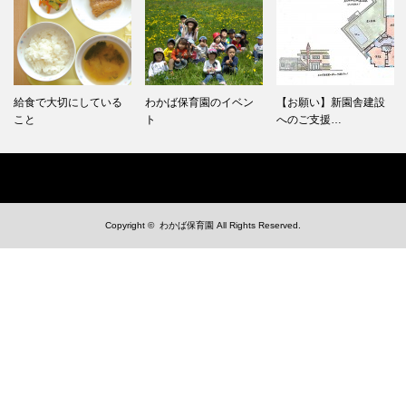
給食で大切にしている
わかば保育園のイベン
【お願い】新園舎建設
こと
ト
へのご支援…
Copyright ©
わかば保育園
All Rights Reserved.