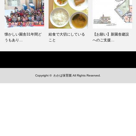
懐かしい園舎31年間ど
給食で大切にしている
【お願い】新園舎建設
うもあり…
こと
へのご支援…
Copyright ©
わかば保育園
All Rights Reserved.